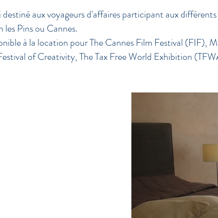
destiné aux voyageurs d'affaires participant aux différents 
n les Pins ou Cannes.
nible à la location pour The Cannes Film Festival (FIF),
Festival of Creativity, The Tax Free World Exhibition (T
ation ou une mission
un stage ou une formation, en
ais aussi répondre à tous types
mobilité résidentielle,
iver sur la Côte d'azur
:
embre à Avril uniquement