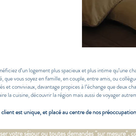
age, Wifi, impôts locaux)
ion, ni frais d'agence.
: 06 62 87 78 55
énéficiez d’un logement plus spacieux et plus intime qu’une ch
que vous soyez en famille, en couple, entre amis, ou collègues
 et conviviaux, davantage propices à l’échange que deux ch
faire la cuisine, découvrir la région mais aussi de voyager aut
que, et placé au centre de nos préoccupation
ser votre séjour ou toutes demandes "sur mesure", c