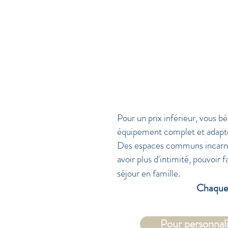
+ 130 € de charges/mois
(comprenant eau, électricité, chauff
Caution : 1 400 €
Contrat minimum 1 mois. Sans commiss
Contactez nous directement
Pour un prix inférieur, vous b
équipement complet et adapté, 
Des espaces communs incarnés
avoir plus d'intimité, pouvoir 
séjour en famille.
Chaque client est uni
Pour personnali