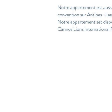
Notre appartement est aussi 
convention sur Antibes-Jua
Notre appartement est dispo
Cannes Lions International 
Une période d'essai, une mut
professionnelle, des études, 
attente d'un déménagement, m
de situations d’urgence et de 
Ou tout simplement passer l'h
Séjours longue durée de Nov
Tarif au mois: 1 350 €