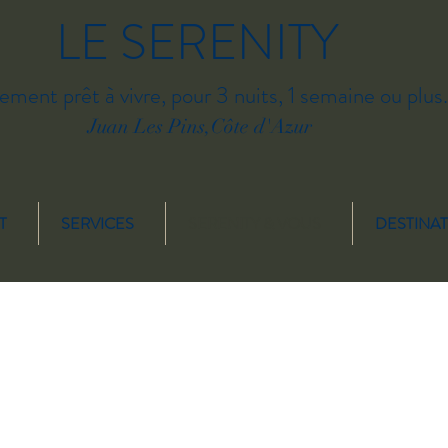
LE SERENITY
ment prêt à vivre, pour 3 nuits, 1 semaine ou plus.
Juan Les Pins,Côte d'Azur
T
SERVICES
SERENITY & VOUS
DESTINAT
me d'affaire, corporate, location proche palais des congrès juan les pins, location appartement juan les pins Noel, nouvel an, vacances de toussaint, vacances février, vaca
artement 3 pièces juan les pins, location hotel juan les pins proche gare, location appartement juan les pins proche plages, location appartement Cap d'Antibes, location a
cation de vacance antibes, location saisonniere antibes, location saisonniere juan les pins, location appartement juan les pins, location appartement centre de Juan les pins, l
l de cannes, jazz a juan, juan les pins vacances
s juan les pins, location appartement de vacances
location appartement MIPIM, location appartement MIPTV, location appartement MIDEM, location appartement cannes Lions, location appartement cannes Yachting festiva
artement fete citron Menton, location appartement festival jazz juan les pins