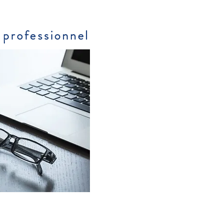
professionnel
Voici les services Serenity qui pe
Garage fermé en sous-sol
Location de linge de maison : lits 
Service ménage, quotidien ou 
Wifi dans tout l’appartement
Transfert aéroport ou autres des
Gare SNCF à 50m: Cannes en 7
Table et fer à repasser à votre di
Coffre-fort
Sèche cheveux
Parapluie à disposition