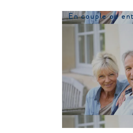
Antibes, Antibes France, Juan le pins, Juan les pins, antibes juan les pins, picasso museum
Apartment in antibes, location rental, holidays rental antibes, antibes rental, apartment in juan les pins
La plage, plage privee, ski nautique
logement juan les pins, hebergement juan les pins, gite juan les pins, hotel juan les pins, hebergemen
En couple ou en