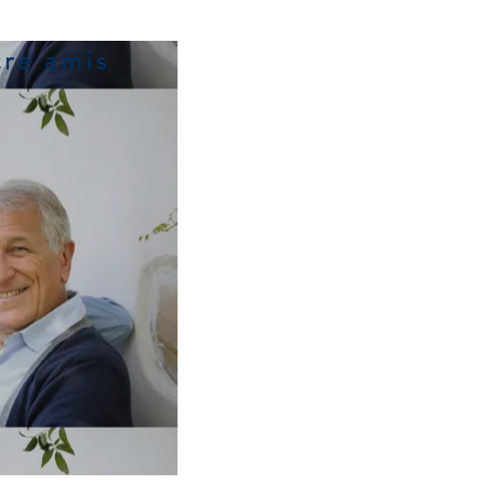
Voici les services Serenity qui peuv
, location rental juan les pins, holidays rental juan les pins, juan les pins rental, home holidays juan les pins, hotel in Juan les pins, hotel in Antibes, juan les pins accomodat
t touristique juan les pins, hebergement touristique Antibes, location 3 pieces juan les pins, grand 3 pieces juan les pins plages, location juan les pins plage, appartement
tre amis
Transfert aéroport ou autres destin
Service de Conciergerie de vacances
recommandations personnalisées
Jours d’arrivée et départ flexibles
po
voyager hors vacances scolaires
Location de linge de toilette : lits fa
Service ménage/repassage sur dem
hebdomadaire…)
Garage fermé en sous sol