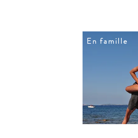
enity qui peuvent vous intéresser :
En famille
iendly : lit parapluie, poussette,
En famille
if, matelas à langer… sur demande
e de maison : lits faits à l’arrivée
Vidéothèque Enfants
Service bagagerie
Sèche cheveux
nde (quotidien, hebdomadaire…)
née, pour la sieste, ou après diner